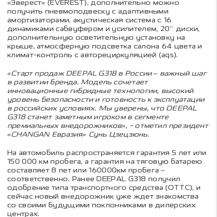
«Эверест» (EVEREST), дополнительно можно
получить пневмоподвеску с адаптивными
амортизаторами, акустическая система с 16
динамиками сабвуфером и усилителем, 20” диски,
дополнительную осветительную установку на
крыше, атмосферную подсветка салона 64 цвета и
климат-контроль с авторециркуляцией (aqs).
«Старт продаж DEEPAL G318 в России – важный шаг
в развитии бренда. Модель сочетает
инновационные гибридные технологии, высокий
уровень безопасности и готовность к эксплуатации
в российских условиях. Мы уверены, что DEEPAL
G318 станет заметным игроком в сегменте
премиальных внедорожников», - отметил президент
«CHANGAN Евразия» Сунь Цзецзюнь.
На автомобиль распространяется гарантия 5 лет или
150 000 км пробега, а гарантия на тяговую батарею
составляет 8 лет или 160000км пробега –
соответственно
.
Ранее DEEPAL G318 получил
одобрение типа транспортного средства (ОТТС), и
сейчас новый внедорожник уже ждет знакомства
со своими будущими поклонниками в дилерских
центрах.