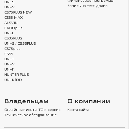
Финансовые программы
UNI-S
Запись на тест-драйв
UNI-V
CS75PLUS NEW
CS35 MAX
ALSVIN
EADOplus
UNI-L
CS35PLUS
UNI-S / CS55PLUS
CS75plus
CS95
UNI-T
UNI-V
UNI-K
HUNTER PLUS
UNI-K iDD
Владельцам
О компании
Онлайн запись на ТО и сервис
Карта сайта
Техническое обслуживание