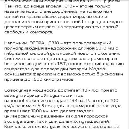
дополнительный сюрприз – выгода 318000 рублей.
Так что, до конца апреля «318» – это не только
название нового внедорожника, не только имя
одной из красивейших дорог мира, но еще и
дополнительный приветственный бонус для тех, кто
успеет первым ступить на территорию технологий,
свободы и комфорта.
Напомним, DEEPAL G318 – это полноразмерный
полноприводный внедорожник длиной 5010 мм с
гибридной силовой установкой нового поколения.
Система включает два ведущих электромотора и
бензиновый двигатель 1.5T, выполняющий функцию
генератора для подзарядки батареи. Модель
оснащается фаркопом с возможностью буксировки
прицепа до 1600 килограммов.
Совокупная мощность достигает 439 л.с., при это
ввиду «гибридной» сущности, под
налогообложение попадает 183 л.с. Разгон до 100
км/ч занимает 6,3 секунды, а суммарный запас хода
превышает 1000 км, что делает модель
универсальным решением как для городской
эксплуатации, так и для дальних путешествий.
Комплекс интеллектуальных ассистентов, включая