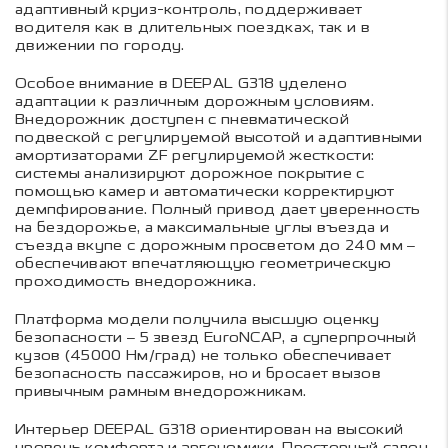
адаптивный круиз-контроль, поддерживает
водителя как в длительных поездках, так и в
движении по городу.
Особое внимание в DEEPAL G318 уделено
адаптации к различным дорожным условиям.
Внедорожник доступен с пневматической
подвеской с регулируемой высотой и адаптивными
амортизаторами ZF регулируемой жесткости:
системы анализируют дорожное покрытие с
помощью камер и автоматически корректируют
демпфирование. Полный привод дает уверенность
на бездорожье, а максимальные углы въезда и
съезда вкупе с дорожным просветом до 240 мм –
обеспечивают впечатляющую геометрическую
проходимость внедорожника.
Платформа модели получила высшую оценку
безопасности – 5 звезд EuroNCAP, а суперпрочный
кузов (45000 Нм/град) не только обеспечивает
безопасность пассажиров, но и бросает вызов
привычным рамным внедорожникам.
Интерьер DEEPAL G318 ориентирован на высокий
уровень комфорта и эргономики. Просторный салон