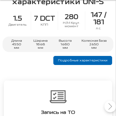
характеристики
UNI-S
147 /
280
1.5
7 DCT
181
Н/М Крут.
Двигатель
КПП
момент
л.с.
Длина
Ширина
Высота
Колесная база
4550
1868
1680
2650
мм
мм
мм
мм
Подробные характеристики
Запись на ТО