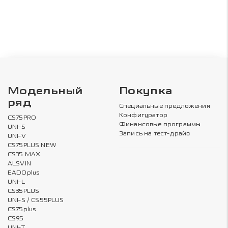
Модельный
Покупка
ряд
Специальные предложения
Конфигуратор
CS75PRO
Финансовые программы
UNI-S
Запись на тест-драйв
UNI-V
CS75PLUS NEW
CS35 MAX
ALSVIN
EADOplus
UNI-L
CS35PLUS
UNI-S / CS55PLUS
CS75plus
CS95
UNI-T