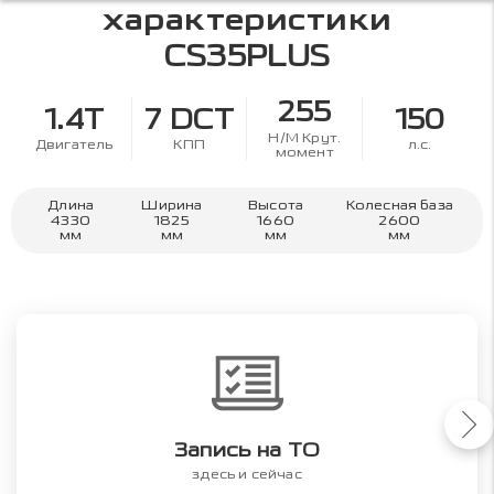
характеристики
CS35PLUS
255
1.4T
7 DCT
150
Н/М Крут.
Двигатель
КПП
л.с.
момент
Длина
Ширина
Высота
Колесная база
4330
1825
1660
2600
мм
мм
мм
мм
Запись на ТО
здесь и сейчас