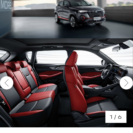
1
/ 6