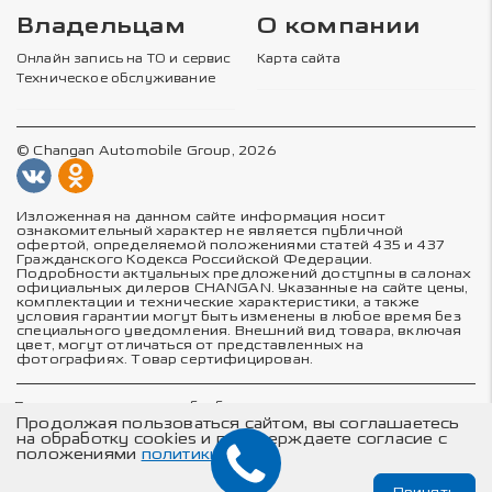
Владельцам
О компании
Онлайн запись на ТО и сервис
Карта сайта
Техническое обслуживание
© Changan Automobile Group, 2026
Изложенная на данном сайте информация носит
ознакомительный характер не является публичной
офертой, определяемой положениями статей 435 и 437
Гражданского Кодекса Российской Федерации.
Подробности актуальных предложений доступны в салонах
официальных дилеров CHANGAN. Указанные на сайте цены,
комплектации и технические характеристики, а также
условия гарантии могут быть изменены в любое время без
специального уведомления. Внешний вид товара, включая
цвет, могут отличаться от представленных на
фотографиях. Товар сертифицирован.
Политика в отношении обработки персональных данных
Политика конфиденциальности
Продолжая пользоваться сайтом, вы соглашаетесь
Согласие на обработку персональных данных
на обработку cookies и подтверждаете согласие с
Соглашение об использовании cookie-файлов
положениями
политики