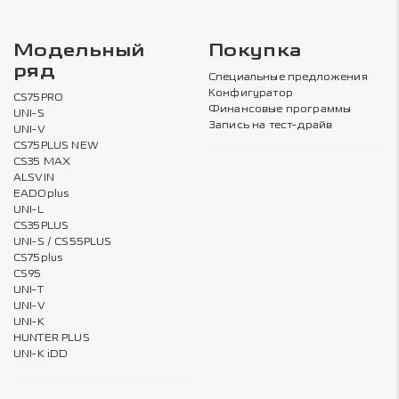
Модельный
Покупка
ряд
Специальные предложения
Конфигуратор
CS75PRO
Финансовые программы
UNI-S
Запись на тест-драйв
UNI-V
CS75PLUS NEW
CS35 MAX
ALSVIN
EADOplus
UNI-L
CS35PLUS
UNI-S / CS55PLUS
CS75plus
CS95
UNI-T
UNI-V
UNI-K
HUNTER PLUS
UNI-K iDD