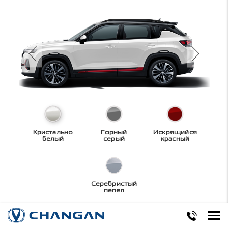
Кристально
Горный
Искрящийся
белый
серый
красный
Серебристый
пепел
Технические