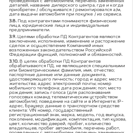
проведенных с автомобилем, перечень замененных
деталей, название дилерского центра, где и когда
приобретен / обслуживался / ремонтировался а/м,
дата выдачи автомобиля при покупке / из сервиса.
Под контрагентами понимаются физические
лица, юридические лица и индивидуальные
предприниматели.
Целями обработки ПД Контрагентов являются
заключение, исполнение, изменение и расторжение
сделок и осуществление Компанией иных
возложенных законодательством Российской
Федерации функций, полномочий и обязанностей.
В целях обработки ПД Контрагентов
обрабатываются ПД, не являющиеся специальными
или биометрическими: фамилия, имя, отчество;
паспортные данные или данные документа,
удостоверяющего личность; город и адрес места
жительства; адрес электронной почты; номер
мобильного телефона; дата рождения; пол; место
рождения; запись голоса (для распознавания
голосовых команд телематическим устройством
автомобиля); поведение на сайте и в Интернете; IP-
адрес, браузер; данные о транспортном средстве
клиента: VIN номер, государственный
регистрационный знак, марка, модель, год выпуска,
поколение, модификация, комплектация, тип кузова,
цвет, количество дверей, пробег, количество
владельцев, пробег автомобиля, перечень работ,
проведенных с автомобилем, перечень замененных