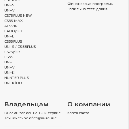
CS75PRO
Финансовые программы
UNI-S
Запись на тест-драйв
UNI-V
CS75PLUS NEW
CS35 MAX
ALSVIN
EADOplus
UNI-L
CS35PLUS
UNI-S / CS55PLUS
CS75plus
CS95
UNI-T
UNI-V
UNI-K
HUNTER PLUS
UNI-K iDD
Владельцам
О компании
Онлайн запись на ТО и сервис
Карта сайта
Техническое обслуживание