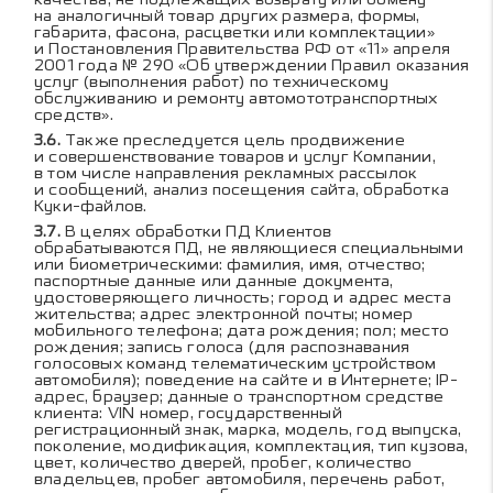
на аналогичный товар других размера, формы,
габарита, фасона, расцветки или комплектации»
и Постановления Правительства РФ от «11» апреля
2001 года № 290 «Об утверждении Правил оказания
услуг (выполнения работ) по техническому
обслуживанию и ремонту автомототранспортных
средств».
Также преследуется цель продвижение
и совершенствование товаров и услуг Компании,
в том числе направления рекламных рассылок
и сообщений, анализ посещения сайта, обработка
Куки-файлов.
В целях обработки ПД Клиентов
обрабатываются ПД, не являющиеся специальными
или биометрическими: фамилия, имя, отчество;
паспортные данные или данные документа,
удостоверяющего личность; город и адрес места
жительства; адрес электронной почты; номер
мобильного телефона; дата рождения; пол; место
рождения; запись голоса (для распознавания
голосовых команд телематическим устройством
автомобиля); поведение на сайте и в Интернете; IP-
адрес, браузер; данные о транспортном средстве
клиента: VIN номер, государственный
регистрационный знак, марка, модель, год выпуска,
поколение, модификация, комплектация, тип кузова,
цвет, количество дверей, пробег, количество
владельцев, пробег автомобиля, перечень работ,