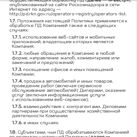
осуществляющих обработку ПД (
далее — «Реестр»
),
опубликованный на сайте Роскомнадзора в сети
Интернет по адресу —
http://pd.rkn.gov.ru/operators-registry/operators-list
.
Положения настоящей Политики применяется к
обработке ПД Компанией также в следующих
случаях:
использование веб-сайтов и мобильных
приложений, владельцем которых является
Компания;
любые обращения в Компанию в любой
форме, направление жалоб, комментариев или
замечаний и предложений;
посещение офисов и иных помещений
Компании;
продажа автомобилей и иных товаров,
проведение работ (включая сервисное
обслуживание автомобилей) Дилерами, оказание
услуг (включая информационные услуги
с использованием веб-сервисов);
взаимодействие с контрагентами, Деловыми
партнерами при осуществлении хозяйственной
деятельности Компании;
в иных случаях.
Субъектами, чьи ПД обрабатываются Компанией
по правилам настоящей Политики (
далее —