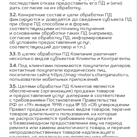
последствия отказа предоставить его ПД и (или)
дать согласие на их обработку.
Конкретные состав и цели обработки ПД
фиксируются и доводятся до сведения субъекта ПД
при сборе ПД способом и в форме,
соответствующими источнику получения
и основаниям обработки таких ПД (например,
согласие на обработку ПД, информирование
об условиях предоставления услуг,
соответствующий договор и т.п.).
В целях обработки ПД Компания различает
несколько видов субъектов: Клиенты и Контрагенты.
Под клиентами понимаются покупатели дилеров,
контактные покупатели юридических лиц,
посетители сайта
https://mag-motors.changanauto.ru
,
пользователи мобильных приложений.
Целями обработки ПД Клиентов являются
обеспечение (организация) продажи товаров
и предоставления услуг дилерами в соответствии
с требованиями Постановления Правительства
РФ от «19» января 1998 года № 55 «Об утверждении
Правил продажи отдельных видов товаров, перечня
товаров длительного пользования, на которые
не распространяется требование покупателя
о безвозмездном предоставлении ему на период
ремонта или замены аналогичного товара, и перечня
непродовольственных товаров надлежащего
качества, не подлежащих возврату или обмену