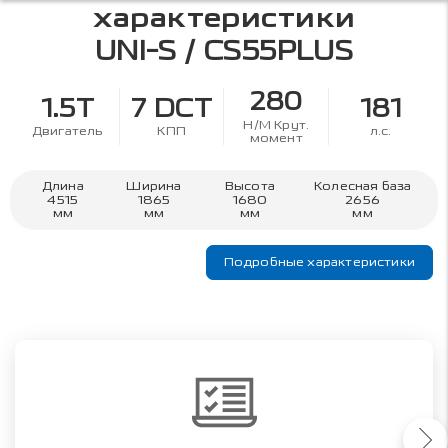
характеристики
UNI-S / CS55PLUS
280
1.5T
7 DCT
181
Н/М Крут.
Двигатель
КПП
л.с.
момент
Длина
Ширина
Высота
Колесная база
4515
1865
1680
2656
мм
мм
мм
мм
Подробные характеристики