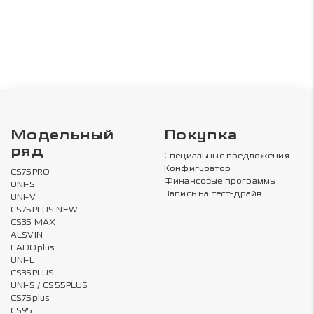
Модельный
Покупка
ряд
Специальные предложения
Конфигуратор
CS75PRO
Финансовые программы
UNI-S
Запись на тест-драйв
UNI-V
CS75PLUS NEW
CS35 MAX
ALSVIN
EADOplus
UNI-L
CS35PLUS
UNI-S / CS55PLUS
CS75plus
CS95